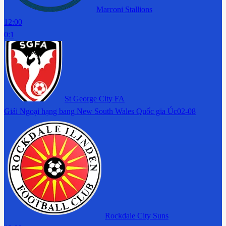
Marconi Stallions
12:00
0:1
St George City FA
Giải Ngoại hạng bang New South Wales Quốc gia Úc
02-08
Rockdale City Suns