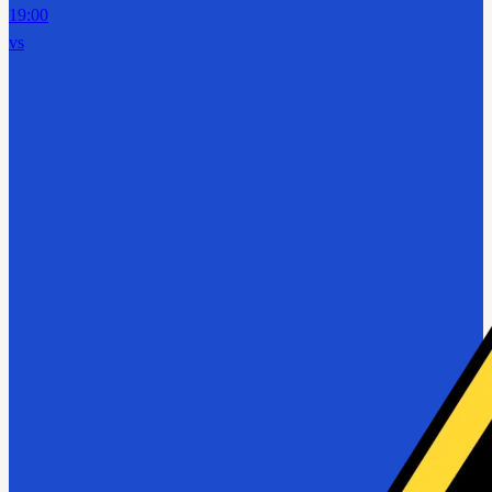
19:00
vs