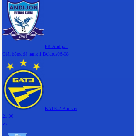
FK Andijon
Giải bóng đá hạng 1 Belarus
06-08
BATE-2 Borisov
21:30
vs