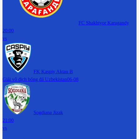
FC Shakhtyor Karagandy
20:00
vs
FK Kaspiy Aktau B
Giải vô địch bóng đá Uzbekistan
06-08
Sogdiana Jizak
21:00
vs