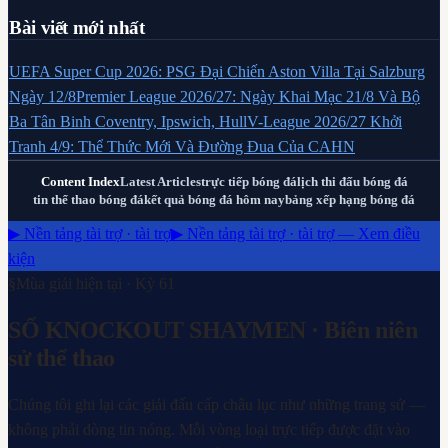
Bài viết mới nhất
UEFA Super Cup 2026: PSG Đại Chiến Aston Villa Tại Salzburg
Ngày 12/8
Premier League 2026/27: Ngày Khai Mạc 21/8 Và Bộ
Ba Tân Binh Coventry, Ipswich, Hull
V-League 2026/27 Khởi
Tranh 4/9: Thể Thức Mới Và Đường Đua Của CAHN
Content Index
Latest Articles
trực tiếp bóng đá
lịch thi đấu bóng đá
tin thể thao bóng đá
kết quả bóng đá hôm nay
bảng xếp hạng bóng đá
▶ Nền tảng tài trợ · tài trợ
▶ Nền tảng tài trợ · tài trợ — Xem điều
kiện
§
Mùa giải hiện tại · Kỳ
61
SỔ KNOCKOUT SHAYMEN
· Biên niên
sử thể thao
Chúng tôi ghi lại các giải đấu cấp châu lục như những trang sử —
không phải dòng tin nóng. Mỗi vòng loại trực tiếp được đặt vào