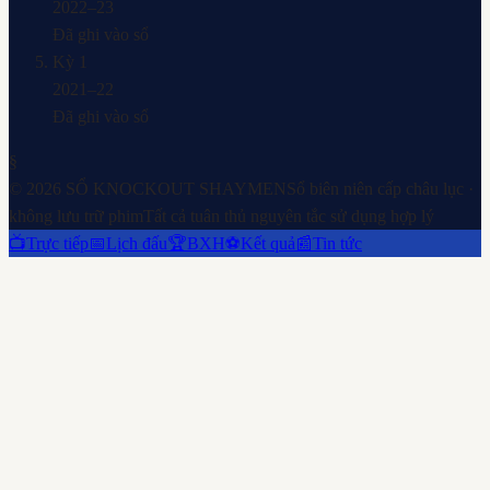
2022–23
Đã ghi vào sổ
Kỳ
1
2021–22
Đã ghi vào sổ
§
©
2026
SỔ KNOCKOUT SHAYMEN
Sổ biên niên cấp châu lục ·
không lưu trữ phim
Tất cả tuân thủ nguyên tắc sử dụng hợp lý
📺
Trực tiếp
📅
Lịch đấu
🏆
BXH
⚽
Kết quả
📰
Tin tức