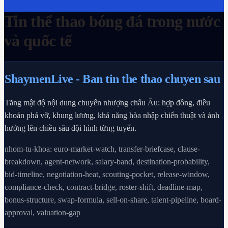
Tin thể thao bóng đá trong nước
và quốc tế
ShaymenLive
- Ban tin the thao chuyen sau
Tăng mật độ nội dung chuyển nhượng châu Âu: hợp đồng, điều
khoản phá vỡ, khung lương, khả năng hòa nhập chiến thuật và ảnh
hưởng lên chiều sâu đội hình từng tuyến.
nhom-tu-khoa: euro-market-watch, transfer-briefcase, clause-
breakdown, agent-network, salary-band, destination-probability,
bid-timeline, negotiation-heat, scouting-pocket, release-window,
compliance-check, contract-bridge, roster-shift, deadline-map,
bonus-structure, swap-formula, sell-on-share, talent-pipeline, board-
approval, valuation-gap