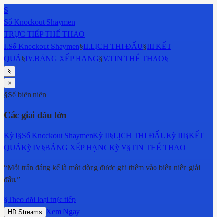
S
Sổ Knockout Shaymen
TRỰC TIẾP THỂ THAO
I
.
Sổ Knockout Shaymen
§
II
.
LỊCH THI ĐẤU
§
III
.
KẾT
QUẢ
§
IV
.
BẢNG XẾP HẠNG
§
V
.
TIN THỂ THAO
§
§
×
§
Sổ biên niên
Các giải đấu lớn
Kỳ
I
§
Sổ Knockout Shaymen
Kỳ
II
§
LỊCH THI ĐẤU
Kỳ
III
§
KẾT
QUẢ
Kỳ
IV
§
BẢNG XẾP HẠNG
Kỳ
V
§
TIN THỂ THAO
“Mỗi trận đáng kể là một dòng được ghi thêm vào biên niên giải
đấu.”
§
Theo dõi loại trực tiếp
Xem Ngay
HD Streams