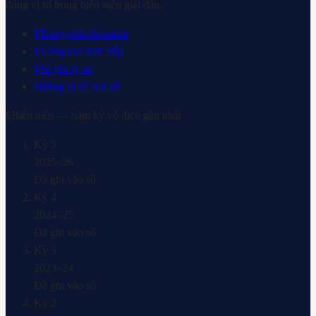
đúng vị trí trong biên niên giải đấu.
§
Trang chủ chronicle
§
Vòng loại trực tiếp
§
Sổ ghi tỷ số
§
Bảng vị trí lịch sử
§
Biên niên — năm kỳ vô địch gần nhất
Kỳ
5
2025–26
Đã ghi vào sổ
Kỳ
4
2024–25
Đã ghi vào sổ
Kỳ
3
2023–24
Đã ghi vào sổ
Kỳ
2